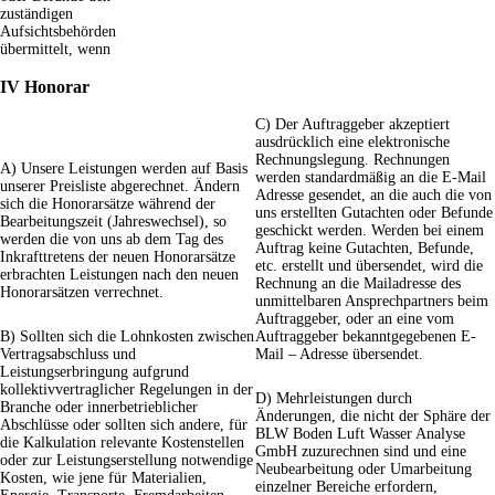
zuständigen
Aufsichtsbehörden
übermittelt, wenn
IV Honorar
C) Der Auftraggeber akzeptiert
ausdrücklich eine elektronische
Rechnungslegung. Rechnungen
A) Unsere Leistungen werden auf Basis
werden standardmäßig an die E-Mail
unserer Preisliste abgerechnet. Ändern
Adresse gesendet, an die auch die von
sich die Honorarsätze während der
uns erstellten Gutachten oder Befunde
Bearbeitungszeit (Jahreswechsel), so
geschickt werden. Werden bei einem
werden die von uns ab dem Tag des
Auftrag keine Gutachten, Befunde,
Inkrafttretens der neuen Honorarsätze
etc. erstellt und übersendet, wird die
erbrachten Leistungen nach den neuen
Rechnung an die Mailadresse des
Honorarsätzen verrechnet.
unmittelbaren Ansprechpartners beim
Auftraggeber, oder an eine vom
B) Sollten sich die Lohnkosten zwischen
Auftraggeber bekanntgegebenen E-
Vertragsabschluss und
Mail – Adresse übersendet.
Leistungserbringung aufgrund
kollektivvertraglicher Regelungen in der
D) Mehrleistungen durch
Branche oder innerbetrieblicher
Änderungen, die nicht der Sphäre der
Abschlüsse oder sollten sich andere, für
BLW Boden Luft Wasser Analyse
die Kalkulation relevante Kostenstellen
GmbH zuzurechnen sind und eine
oder zur Leistungserstellung notwendige
Neubearbeitung oder Umarbeitung
Kosten, wie jene für Materialien,
einzelner Bereiche erfordern,