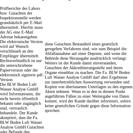
Prüfberichte des Labors
bzw. Gutachten der
Inspektionsstelle werden
grundsätzlich per E-Mail
übermittelt. Hierfür muss
der AG eine E-Mail
Adresse bekanntgeben.
Die elektronische Version
diese Gutachten Bestandteil eines gesetzlich
wird auf Wunsch
geregelten Verfahrens sind, wie zum Beispiel die
verschlüsselt an den
Abfallannahme auf einer Deponie, und wenn die
Empfänger übermittelt.
Behörde diese Herausgabe ausdrücklich verlangt.
Rechtsverbindlich ist nur
Weiters ist der Kunde damit einverstanden,
die unterschriebene
Gutachten der Akkreditierungsstelle und deren
Papierversion oder die
Organe einsehbar zu machen. Die Fa. BLW Boden
elektronisch signierte pdf-
Luft Wasser Analyse GmbH darf aber Ergebnisse
Version.
zur innerbetrieblichen Auswertung verwenden und
Die BLW Boden Luft
Kopien von überlassenen Unterlagen zu den eigenen
Wasser Analyse GmbH
Akten nehmen. Wenn es in den in diesem Punkt
wird Informationen, die
angeführten Fällen zu einer Weitergabe von Daten
nicht bereits öffentlich
kommt, wird der Kunde darüber informiert, sofern
bekannt oder zugänglich
keine gesetzlichen Gründe gegen diese Information
sind, vertraulich
sprechen.
behandeln. Der Kunde
akzeptiert, dass die Fa.
BLW Boden Luft Wasser
Analyse GmbH Gutachten
oder Befunde den