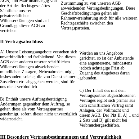
AGB, und zwar unabhängig von
Zustimmung zu von unseren AGB
der Art des Rechtsgeschäftes.
abweichenden Vertragsbedingungen. Diese
Sämtliche unserer
Geschäftsbedingungen gelten als
privatrechtlichen
Rahmenvereinbarung auch für alle weiteren
Willenserklärungen sind auf
Rechtsgeschäfte zwischen den
Grundlage dieser AGB zu
Vertragsparteien.
verstehen.
II Vertragsabschluss
A) Unsere Leistungsangebote verstehen sich
Werden an uns Angebote
unverbindlich und freibleibend. Von diesen
gerichtet, so ist der Anbietende
AGB oder anderen unserer schriftlichen
eine angemessene, mindestens
Willenserklärungen abweichenden
jedoch achttägige Frist ab
mündlichen Zusagen, Nebenabreden udgl,
Zugang des Angebotes daran
insbesondere solche, die von Dienstnehmern,
gebunden.
Zustellern etc. abgegeben werden, sind für
uns nicht verbindlich.
C) Der Inhalt des mit dem
Vertragspartner abgeschlossenen
B) Enthält unsere Auftragsbestätigung
Vertrages ergibt sich primär aus
Änderungen gegenüber dem Auftrag, so
dem schriftlichen Vertrag samt
gelten diese als vom Vertragspartner
Anlagen, der Vollmacht und
genehmigt, sofern dieser nicht unverzüglich
diesen AGB. Der Pkt II. A) 1 und
widerspricht.
2 Satz und B) gilt nicht bei
Verbrauchergeschäften.
III Besondere Vertragsbestimmungen und Vertraulichkeit