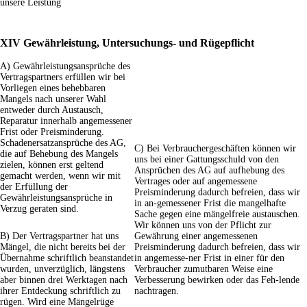
unsere Leistung
XIV Gewährleistung, Untersuchungs- und Rügepflicht
A) Gewährleistungsansprüche des
Vertragspartners erfüllen wir bei
Vorliegen eines behebbaren
Mangels nach unserer Wahl
entweder durch Austausch,
Reparatur innerhalb angemessener
Frist oder Preisminderung.
Schadenersatzansprüche des AG,
C) Bei Verbrauchergeschäften können wir
die auf Behebung des Mangels
uns bei einer Gattungsschuld von den
zielen, können erst geltend
Ansprüchen des AG auf aufhebung des
gemacht werden, wenn wir mit
Vertrages oder auf angemessene
der Erfüllung der
Preisminderung dadurch befreien, dass wir
Gewährleistungsansprüche in
in an-gemessener Frist die mangelhafte
Verzug geraten sind.
Sache gegen eine mängelfreie austauschen.
Wir können uns von der Pflicht zur
B) Der Vertragspartner hat uns
Gewährung einer angemessenen
Mängel, die nicht bereits bei der
Preisminderung dadurch befreien, dass wir
Übernahme schriftlich beanstandet
in angemesse-ner Frist in einer für den
wurden, unverzüglich, längstens
Verbraucher zumutbaren Weise eine
aber binnen drei Werktagen nach
Verbesserung bewirken oder das Feh-lende
ihrer Entdeckung schriftlich zu
nachtragen.
rügen. Wird eine Mängelrüge