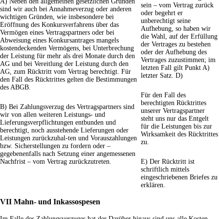
A) Neben den allgemeinen gesetzlichen Gründen
sein – vom Vertrag zurück
sind wir auch bei Annahmeverzug oder anderen
oder begehrt er
wichtigen Gründen, wie insbesondere bei
unberechtigt seine
Eröffnung des Konkursverfahrens über das
Aufhebung, so haben wir
Vermögen eines Vertragspartners oder bei
die Wahl, auf der Erfüllung
Abweisung eines Konkursantrages mangels
der Vertrages zu bestehen
kostendeckenden Vermögens, bei Unterbrechung
oder der Aufhebung des
der Leistung für mehr als drei Monate durch den
Vertrages zuzustimmen; im
AG und bei Vereitlung der Leistung durch den
letzten Fall gilt Punkt A)
AG, zum Rücktritt vom Vertrag berechtigt. Für
letzter Satz. D)
den Fall des Rücktrittes gelten die Bestimmungen
des ABGB.
Für den Fall des
berechtigten Rücktrittes
B) Bei Zahlungsverzug des Vertragspartners sind
unserer Vertragspartner
wir von allen weiteren Leistungs- und
steht uns nur das Entgelt
Lieferungsverpflichtungen entbunden und
für die Leistungen bis zur
berechtigt, noch ausstehende Lieferungen oder
Wirksamkeit des Rücktrittes
Leistungen zurückzuhal-ten und Vorauszahlungen
zu.
bzw. Sicherstellungen zu fordern oder –
gegebenenfalls nach Setzung einer angemessenen
Nachfrist – vom Vertrag zurückzutreten.
E) Der Rücktritt ist
schriftlich mittels
eingeschriebenen Briefes zu
erklären.
VII Mahn- und Inkassospesen
Im Falle des Zahlungsverzuges hat der
Darüber hinaus sind uns alle Kosten