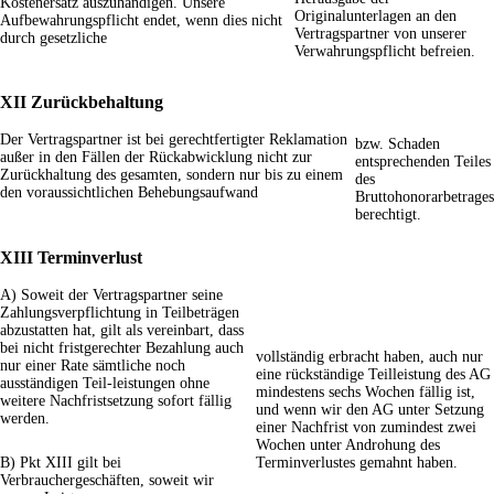
Kostenersatz auszuhändigen. Unsere
Originalunterlagen an den
Aufbewahrungspflicht endet, wenn dies nicht
Vertragspartner von unserer
durch gesetzliche
Verwahrungspflicht befreien.
XII Zurückbehaltung
Der Vertragspartner ist bei gerechtfertigter Reklamation
bzw. Schaden
außer in den Fällen der Rückabwicklung nicht zur
entsprechenden Teiles
Zurückhaltung des gesamten, sondern nur bis zu einem
des
den voraussichtlichen Behebungsaufwand
Bruttohonorarbetrages
berechtigt.
XIII Terminverlust
A) Soweit der Vertragspartner seine
Zahlungsverpflichtung in Teilbeträgen
abzustatten hat, gilt als vereinbart, dass
bei nicht fristgerechter Bezahlung auch
vollständig erbracht haben, auch nur
nur einer Rate sämtliche noch
eine rückständige Teilleistung des AG
ausständigen Teil-leistungen ohne
mindestens sechs Wochen fällig ist,
weitere Nachfristsetzung sofort fällig
und wenn wir den AG unter Setzung
werden.
einer Nachfrist von zumindest zwei
Wochen unter Androhung des
B) Pkt XIII gilt bei
Terminverlustes gemahnt haben.
Verbrauchergeschäften, soweit wir